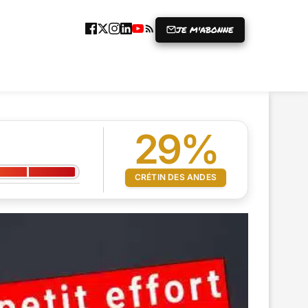
JE M'ABONNE
ICLE
GRENIER À RIRES
PRISE
29%
CRÉTIN DES ANDES