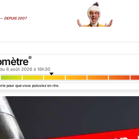
—
DEPUIS 2007
ART
É
MÉDIAS
SEXE
TRUCS CONS
VIP
INTERVIEW
SUR
®
omètre
 du
6 août 2026 à 18h30
rie pour que vous puissiez en rire.