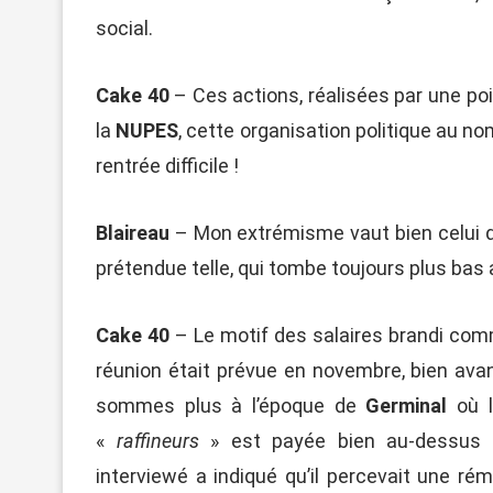
social.
Cake 40
– Ces actions, réalisées par une p
la
NUPES
, cette organisation politique au n
rentrée difficile !
Blaireau
– Mon extrémisme vaut bien celui de
prétendue telle, qui tombe toujours plus bas au
Cake 40
– Le motif des salaires brandi com
réunion était prévue en novembre, bien avan
sommes plus à l’époque de
Germinal
où l
«
raffineurs
» est payée bien au-dessus d
interviewé a indiqué qu’il percevait une ré