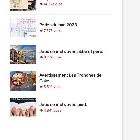
👁 14 321 vues
Perles du bac 2023.
👁 7 675 vues
Jeux de mots avec abbé et père.
👁 6 779 vues
Avertissement Les Tronches de
Cake.
👁 5 519 vues
Jeux de mots avec pied.
👁 4 841 vues