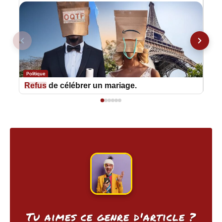
Politique
Polit
Refus
de célébrer un mariage.
L’A
Tu aimes ce genre d'article ?