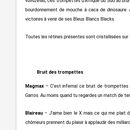
vuvuzelas, ces trompettes d’Afrique du Sud au brui
bourdonnement de mouche à caca de dinosaure. A
victoires à venir de ses Bleus Blancs Blacks.
Toutes les rétines présentes sont cristallisées sur
Bruit des trompettes
Magmax
– C’est infernal ce bruit de trompettes p
Garros. Au moins quand tu regardes un match de ten
Blaireau
– J’aime bien le X mais ce qui me plait d
chômeurs prennent du plaisir à applaudir des milliar