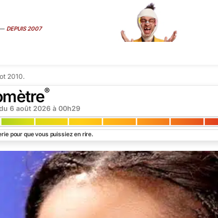
—
DEPUIS 2007
ART
É
MÉDIAS
SEXE
TRUCS CONS
VIP
INTERVIEW
SUR
ot 2010.
®
omètre
 du
6 août 2026 à 00h29
rie pour que vous puissiez en rire.