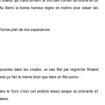
t odieux qui transforment le son des cornes de brume en un
u Balto la bonne humeur règne en maître pour saluer les
 l’écran plat de nos espérances.
ourries dans les stades. Je vais finir par regretter Roland
nis ça fait le même bruit que dans un film porno …
ans le foot, c’est cet endroit assez unique où smicards et
daires.