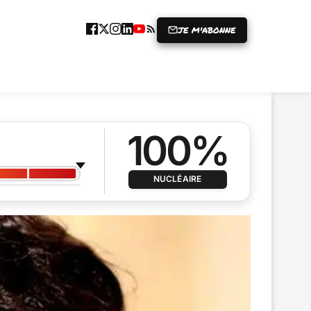
JE M'ABONNE
ICLE
GRENIER À RIRES
PRISE
100%
NUCLÉAIRE