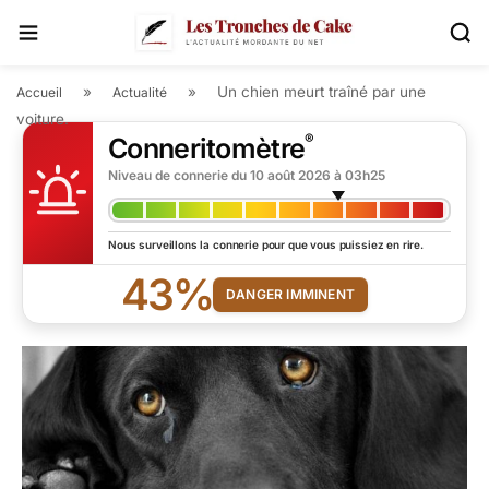
»
»
Un chien meurt traîné par une
Accueil
Actualité
voiture.
®
Conneritomètre
Niveau de connerie du
10 août 2026 à 03h25
Nous surveillons la connerie pour que vous puissiez en rire.
43%
DANGER IMMINENT