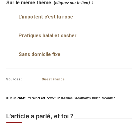
Sur le même thème
:
(
cliquez sur le lien)
L’impotent c’est la rose
Pratiques halal et casher
Sans domicile fixe
Sources
:
Ouest France
#
UnChienMeurtTraînéParUneVoiture
#AnimauxMaltraités #BienEtreAnimal
L’article a parlé, et toi ?