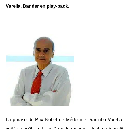
Varella, Bander en play-back.
La phrase du Prix Nobel de Médecine Drauzilio Varella,
voilà ce qu’il a dit : » Dans le monde actuel, on investit