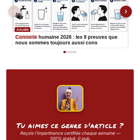
Actualité
Truc
Connerie
humaine 2026 : les 8 preuves que
Con
nous sommes toujours aussi cons
nou
Tu aimes ce genre d'article ?
Reçois l'impertinence certifiée chaque semaine —
100% gratuit, 0 pub.