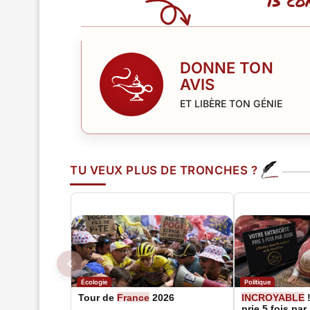
13 co
DONNE TON
AVIS
ET LIBÈRE TON GÉNIE
TU VEUX PLUS DE TRONCHES ?
Écologie
Politique
Tour de
France
2026
INCROYABLE
!
prie 5 fois par