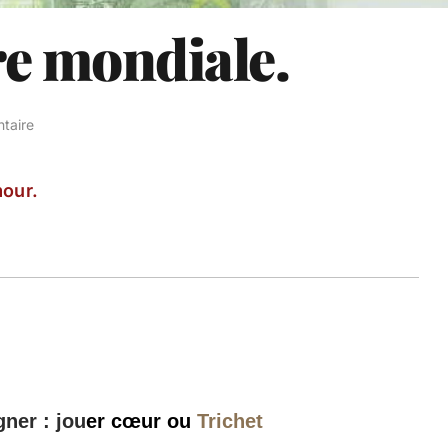
re mondiale.
taire
our.
ner : jou
er cœur ou
Trichet