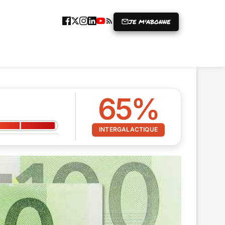
JE M'ABONNE
ICLE
GRENIER À RIRES
PRISE
65%
INTERGALACTIQUE