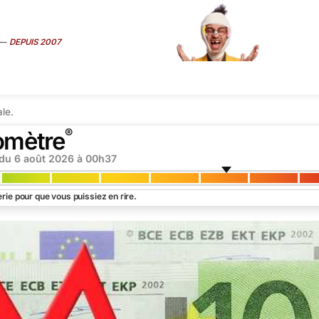
—
DEPUIS 2007
ART
É
MÉDIAS
SEXE
TRUCS CONS
VIP
INTERVIEW
SUR
le.
®
omètre
 du
6 août 2026 à 00h37
rie pour que vous puissiez en rire.