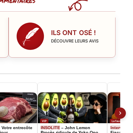
mmentaires
ILS ONT OSÉ !
DÉCOUVRE LEURS AVIS
VIP
La fausse Inter
 Votre entrecôte
INSOLITE
– John Lemon
Interview
d
 jour
Procès ridicule de Yoko Ono
Fiscal ou l