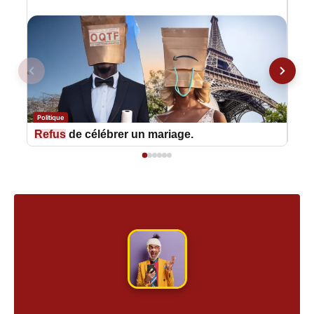
Politique
Polit
Refus
de célébrer un mariage.
L’A