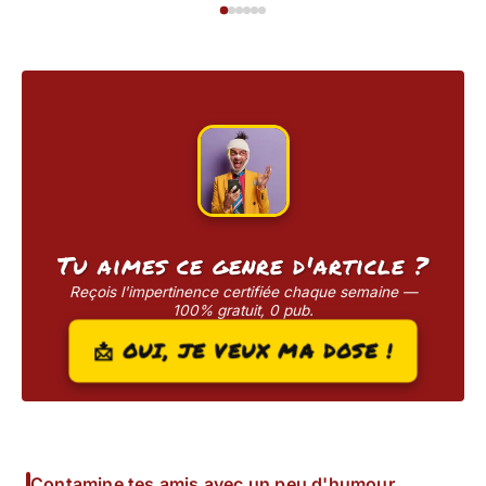
Tu aimes ce genre d'article ?
Reçois l'impertinence certifiée chaque semaine —
100% gratuit, 0 pub.
📩 OUI, JE VEUX MA DOSE !
Contamine tes amis avec un peu d'humour.