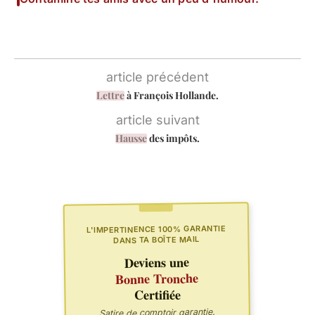
article précédent
Lettre
à François Hollande.
article suivant
Hausse
des impôts.
L'IMPERTINENCE 100% GARANTIE
DANS TA BOÎTE MAIL
Deviens une
Bonne Tronche
Certifiée
Satire de comptoir garantie.