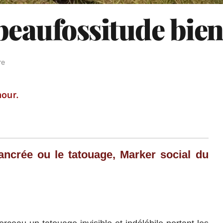
beaufossitude bien
re
our.
ancrée ou l
e tatouage, Marker social du