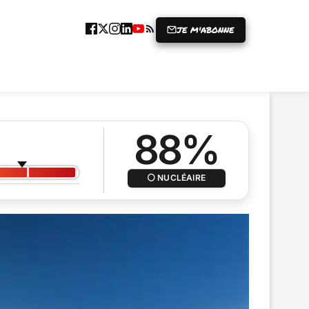
JE M'ABONNE
ICLE
GRENIER À RIRES
PRISE
87%
NUCLÉAIRE