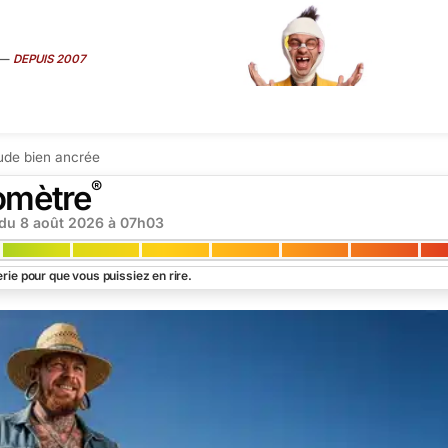
—
DEPUIS 2007
ART
É
MÉDIAS
SEXE
TRUCS CONS
VIP
INTERVIEW
SUR
ude bien ancrée
®
omètre
 du
8 août 2026 à 07h03
rie pour que vous puissiez en rire.