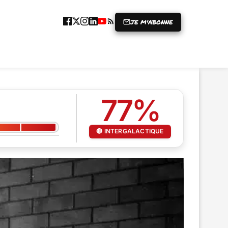
JE M'ABONNE
ICLE
GRENIER À RIRES
PRISE
59%
DANGER IMMINENT