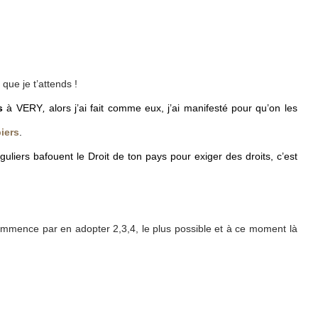
que je t’attends !
s
à VERY
,
alors j’ai fait comme eux, j’ai manifesté pour qu’on les
iers
.
uliers bafouent le Droit de ton pays pour exiger des droits, c’est
commence par en adopter 2,3,4, le plus possible et à ce moment là