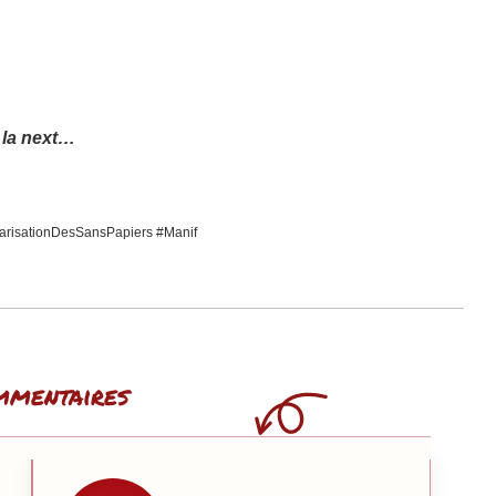
 la next…
arisationDesSansPapiers #Manif
mmentaires