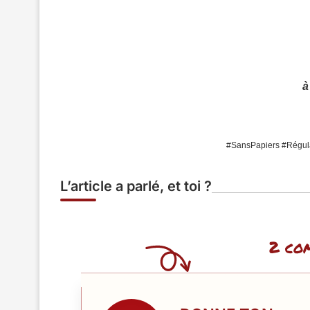
à
#SansPapiers #Régul
L’article a parlé, et toi ?
2 co