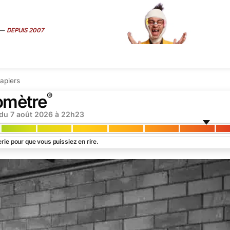
—
DEPUIS 2007
ART
É
MÉDIAS
SEXE
TRUCS CONS
VIP
INTERVIEW
SUR
apiers
®
omètre
 du
7 août 2026 à 22h23
rie pour que vous puissiez en rire.