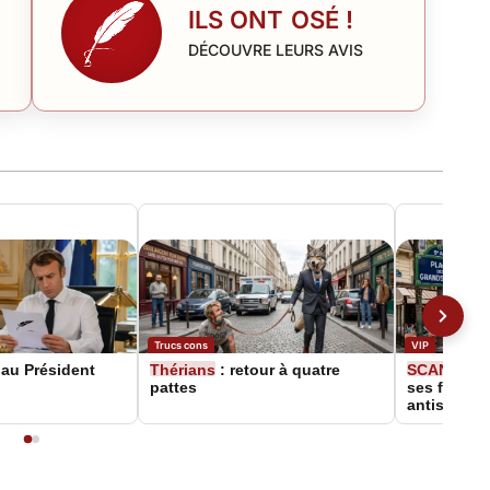
ILS ONT OSÉ !
DÉCOUVRE LEURS AVIS
Trucs cons
VIP
au Président
Thérians
: retour à quatre
SCANDAL
pattes
ses fans, 
antisémite