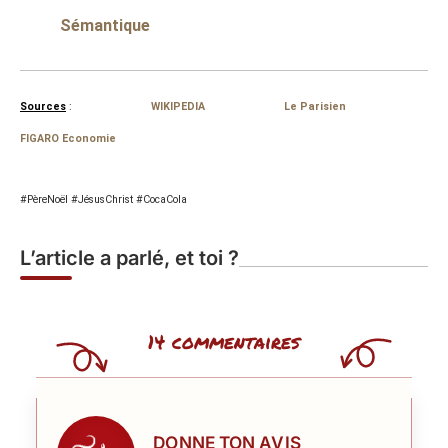
Sémantique
Sources
:
WIKIPEDIA
Le Parisien
FIGARO Economie
#PèreNoël #JésusChrist #CocaCola
L’article a parlé, et toi ?
14 commentaires
DONNE TON AVIS