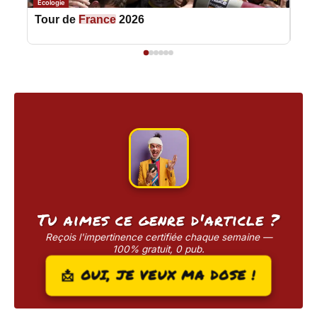
Écologie
Polit
Tour de
France
2026
Let
Tu aimes ce genre d'article ?
Reçois l'impertinence certifiée chaque semaine —
100% gratuit, 0 pub.
📩 OUI, JE VEUX MA DOSE !