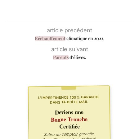
article précédent
Réchauffement
climatique en 2022.
article suivant
Parents
d’élèves.
L'IMPERTINENCE 100% GARANTIE
DANS TA BOÎTE MAIL
Deviens une
Bonne Tronche
Certifiée
Satire de comptoir garantie.