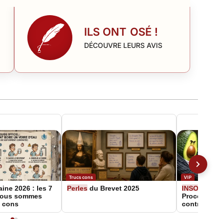
ILS ONT OSÉ !
DÉCOUVRE LEURS AVIS
Trucs cons
VIP
ne 2026 : les 7
Perles
du Brevet 2025
INSOLITE
–
nous sommes
Procès rid
i cons
contre 1 bi