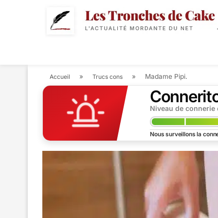
POLITIQUE
ACTUALIT
»
»
Madame Pipi.
Accueil
Trucs cons
Connerit
Niveau de connerie
Nous surveillons la conne