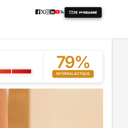
JE M'ABONNE
ICLE
GRENIER À RIRES
PRISE
79%
INTERGALACTIQUE