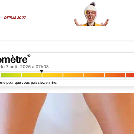
—
DEPUIS 2007
ART
É
MÉDIAS
SEXE
TRUCS CONS
VIP
INTERVIEW
SUR
®
omètre
 du
7 août 2026 à 07h03
rie pour que vous puissiez en rire.