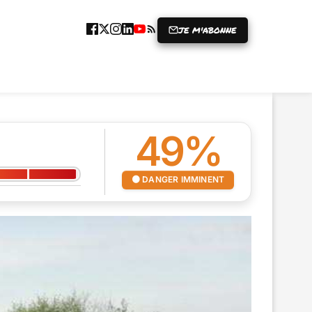
JE M'ABONNE
ICLE
GRENIER À RIRES
PRISE
87%
NUCLÉAIRE