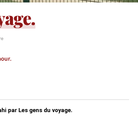
yage.
re
our.
ahi par Les gens du voyage.