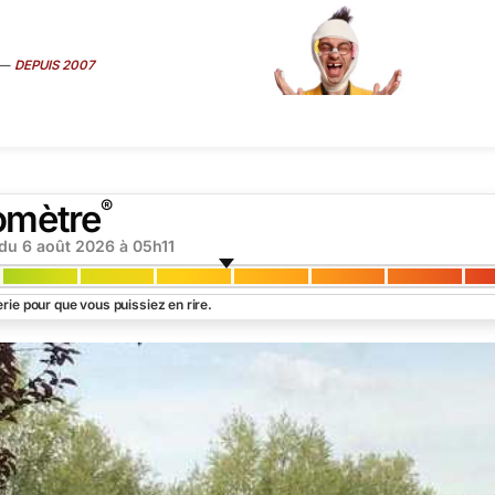
—
DEPUIS 2007
ART
É
MÉDIAS
SEXE
TRUCS CONS
VIP
INTERVIEW
SUR
®
omètre
 du
6 août 2026 à 05h11
rie pour que vous puissiez en rire.