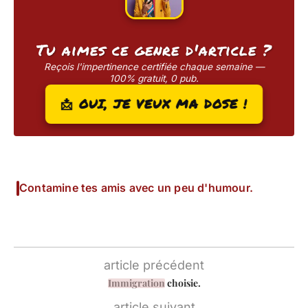
Tu aimes ce genre d'article ?
Reçois l'impertinence certifiée chaque semaine —
100% gratuit, 0 pub.
📩 OUI, JE VEUX MA DOSE !
Contamine tes amis avec un peu d'humour.
article précédent
Immigration
choisie.
article suivant