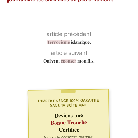
article précédent
Terrorisme
islamique.
article suivant
Qui veut
épouser
mon fils.
L'IMPERTINENCE 100% GARANTIE
DANS TA BOÎTE MAIL
Deviens une
Bonne Tronche
Certifiée
Satire de comptoir garantie.