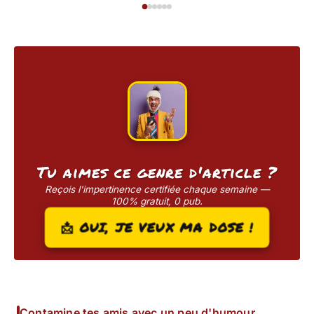
Tu aimes ce genre d'article ?
Reçois l'impertinence certifiée chaque semaine —
100% gratuit, 0 pub.
📩 OUI, JE VEUX MA DOSE !
Contamine tes amis avec un peu d'humour.