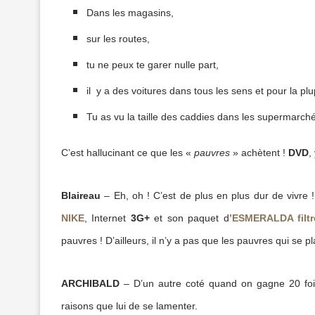
Dans les magasins,
sur les routes,
tu ne peux te garer nulle part,
il y a des voitures dans tous les sens et pour la pl
Tu as vu la taille des caddies dans les supermarch
C’est hallucinant ce que les «
pauvres
» achètent !
DVD
,
Blaireau
– Eh, oh ! C’est de plus en plus dur de vivre
NIKE
, Internet
3G+
et son paquet d
’ESMERALDA filtr
pauvres ! D’ailleurs, il n’y a pas que les pauvres qui se pl
ARCHIBALD
– D’un autre coté quand on gagne 20 fois
raisons que lui de se lamenter.