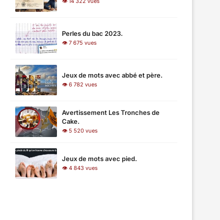
👁 14 322 vues
Perles du bac 2023.
👁 7 675 vues
Jeux de mots avec abbé et père.
👁 6 782 vues
Avertissement Les Tronches de
Cake.
👁 5 520 vues
Jeux de mots avec pied.
👁 4 843 vues