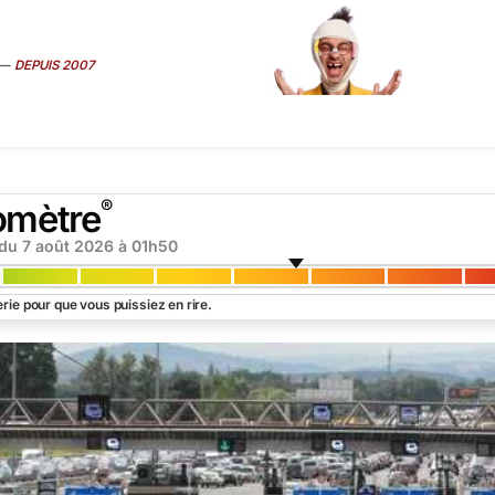
—
DEPUIS 2007
ART
É
MÉDIAS
SEXE
TRUCS CONS
VIP
INTERVIEW
SUR
®
omètre
 du
7 août 2026 à 01h50
rie pour que vous puissiez en rire.