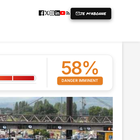
JE M'ABONNE
ICLE
GRENIER À RIRES
PRISE
58%
DANGER IMMINENT