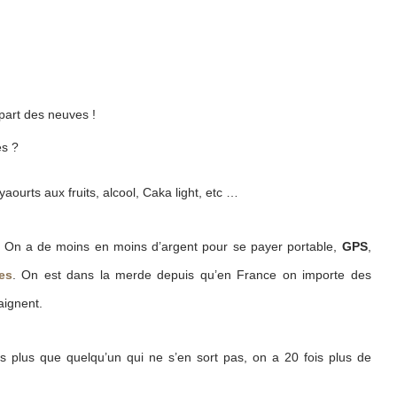
upart des neuves !
és ?
 yaourts aux fruits, alcool, Caka light, etc …
 ! On a de moins en moins d’argent pour se payer portable,
GPS
,
es
. On est dans la merde depuis qu’en France on importe des
aignent.
 plus que quelqu’un qui ne s’en sort pas, on a 20 fois plus de