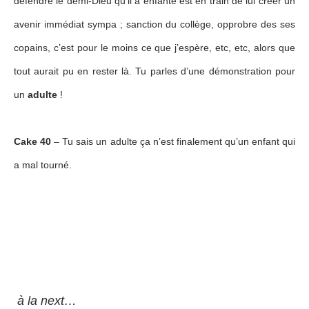
défendre le demi-Dieu qu’il a enfanté est en train de lui créer un
avenir immédiat sympa ; sanction du collège, opprobre des ses
copains, c’est pour le moins ce que j’espère, etc, etc, alors que
tout aurait pu en rester là. Tu parles d’une démonstration pour
un
adulte
!
Cake 40
– Tu sais un adulte ça n’est finalement qu’un enfant qui
a mal tourné.
à la next…